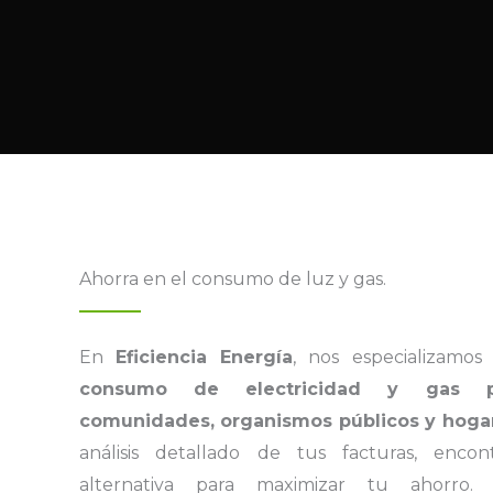
Ahorra en el consumo de luz y gas.
En
Eficiencia Energía
, nos especializamo
consumo de electricidad y gas p
comunidades, organismos públicos y hoga
análisis detallado de tus facturas, enco
alternativa para maximizar tu ahorro.