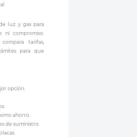
al
 de luz y gas para
e ni compromiso.
compara tarifas,
rámites para que
jor opción.
s.
ximo ahorro.
es de suministro.
placas