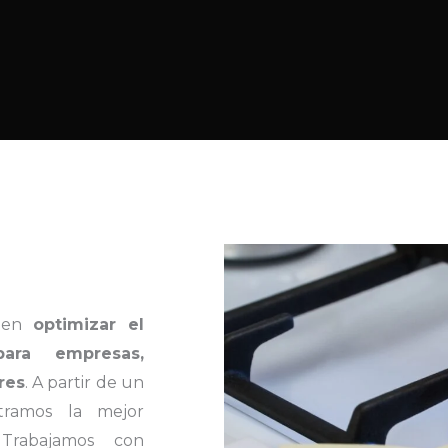
s en
optimizar el
ara empresas,
res
. A partir de un
ntramos la mejor
 Trabajamos con