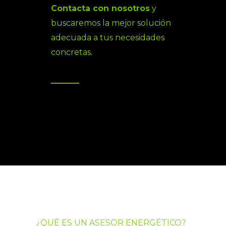
Contacta con nosotros
y
buscaremos la mejor solución
adecuada a tus necesidades
concretas.
¿QUÉ ES UN ASESOR ENERGÉTICO?